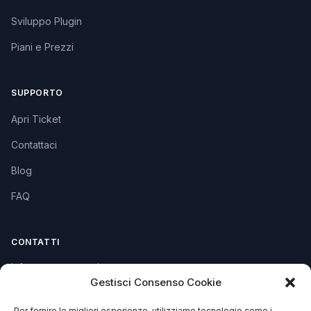
Sviluppo Plugin
Piani e Prezzi
SUPPORTO
Apri Ticket
Contattaci
Blog
FAQ
CONTATTI
info@soccorsowp.it
Gestisci Consenso Cookie
+39 0245076840
Per fornire le migliori esperienze, utilizziamo tecnologie come i