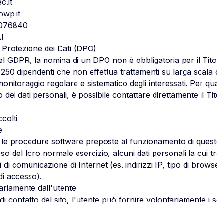
.it
owp.it
076840
I
a Protezione dei Dati (DPO)
 del GDPR, la nomina di un DPO non è obbligatoria per il Tit
250 dipendenti che non effettua trattamenti su larga scala 
 monitoraggio regolare e sistematico degli interessati. Per qua
o dei dati personali, è possibile contattare direttamente il Tit
ccolti
e
 e le procedure software preposte al funzionamento di quest
so del loro normale esercizio, alcuni dati personali la cui tr
i di comunicazione di Internet (es. indirizzi IP, tipo di brow
 di accesso).
tariamente dall'utente
i contatto del sito, l'utente può fornire volontariamente i s