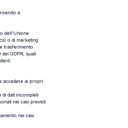
crivendo a
no dell'Unione
ics) o di marketing
le trasferimento
9 del GDPR, quali
dard.
e accedere ai propri
 di dati incompleti
onali nei casi previsti
ttamento nei casi