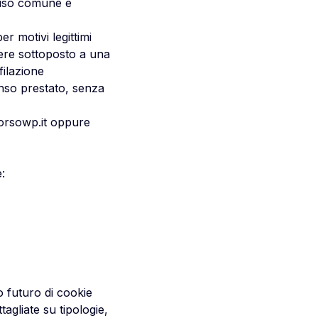
i uso comune e
r motivi legittimi
ere sottoposto a una
ilazione
nso prestato, senza
rsowp.it
oppure
:
o futuro di cookie
agliate su tipologie,