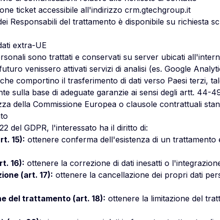
one ticket accessibile all'indirizzo crm.gtechgroup.it
ei Responsabili del trattamento è disponibile su richiesta s
dati extra-UE
rsonali sono trattati e conservati su server ubicati all'inter
turo venissero attivati servizi di analisi (es. Google Analyt
che comportino il trasferimento di dati verso Paesi terzi, ta
e sulla base di adeguate garanzie ai sensi degli artt. 44-4
ezza della Commissione Europea o clausole contrattuali stan
ato
-22 del GDPR, l'interessato ha il diritto di:
rt. 15):
ottenere conferma dell'esistenza di un trattamento 
rt. 16):
ottenere la correzione di dati inesatti o l'integrazione
ione (art. 17):
ottenere la cancellazione dei propri dati pers
one del trattamento (art. 18):
ottenere la limitazione del tra