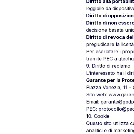
Diritto alla portabili
leggibile da disposit
Diritto di opposizione
Diritto di non esser
decisione basata uni
Diritto di revoca del
pregiudicare la licei
Per esercitare i propri
tramite PEC a
gtechg
9. Diritto di reclamo
L'interessato ha il di
Garante per la Prote
Piazza Venezia, 11 
Sito web:
www.garant
Email:
garante@gpdp.
PEC:
protocollo@pec
10. Cookie
Questo sito utilizza 
analitici e di marketi