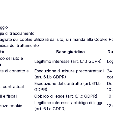
ggio
ie di tracciamento
gliate sui cookie utilizzati dal sito, si rimanda alla
Cookie Po
ridica del trattamento
ità
Base giuridica
Du
o del sito e
Legittimo interesse (art. 6.1.f GDPR)
Log
a
te di contatto e
Esecuzione di misure precontrattuali
24 
(art. 6.1.b GDPR)
co
Esecuzione del contratto (art. 6.1.b
Dur
i contrattuali
GDPR)
10 
 e fiscali
Obbligo di legge (art. 6.1.c GDPR)
10 
Legittimo interesse / obbligo di legge
renze cookie
12 
(art. 6.1.c GDPR)