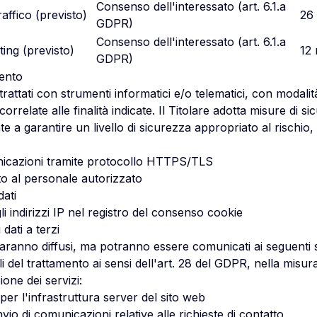
Consenso dell'interessato (art. 6.1.a
traffico (previsto)
26
GDPR)
Consenso dell'interessato (art. 6.1.a
ing (previsto)
12 
GDPR)
mento
trattati con strumenti informatici e/o telematici, con modali
orrelate alle finalità indicate. Il Titolare adotta misure di s
 a garantire un livello di sicurezza appropriato al rischio, a
nicazioni tramite protocollo HTTPS/TLS
ato al personale autorizzato
dati
 indirizzi IP nel registro del consenso cookie
dati a terzi
saranno diffusi, ma potranno essere comunicati ai seguenti so
li del trattamento ai sensi dell'art. 28 del GDPR, nella misu
one dei servizi:
per l'infrastruttura server del sito web
nvio di comunicazioni relative alle richieste di contatto