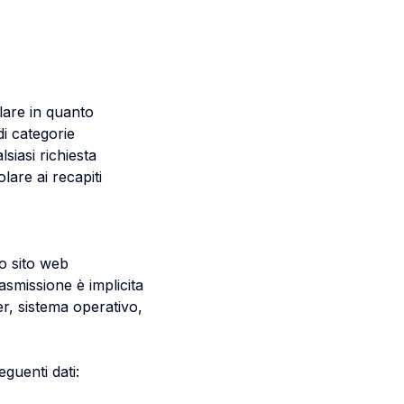
olare in quanto
di categorie
lsiasi richiesta
olare ai recapiti
o sito web
asmissione è implicita
ser, sistema operativo,
eguenti dati: