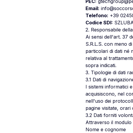
PEC:
gtechgroup@pec
Email:
info@soccors
Telefono:
+39 0245
Codice SDI:
SZLUBA
2. Responsabile dell
Ai sensi dell'art. 37
S.R.L.S. con meno di 
particolari di dati né
relativa al trattament
sopra indicati.
3. Tipologie di dati ra
3.1 Dati di navigazion
I sistemi informatici
acquisiscono, nel cor
nell'uso dei protocoll
pagine visitate, orari
3.2 Dati forniti volon
Attraverso il modulo d
Nome e cognome