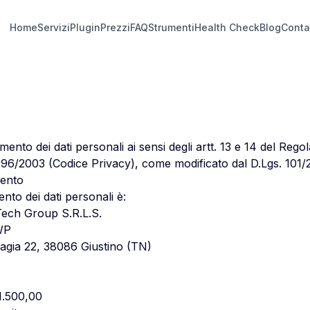
Home
Servizi
Plugin
Prezzi
FAQ
Strumenti
Health Check
Blog
Conta
amento dei dati personali ai sensi degli artt. 13 e 14 del R
196/2003 (Codice Privacy), come modificato dal D.Lgs. 101/
mento
mento dei dati personali è:
ech Group S.R.L.S.
WP
Gagia 22, 38086 Giustino (TN)
1.500,00