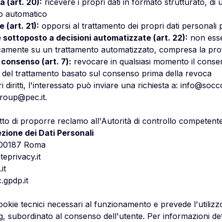
tà (art. 20):
ricevere i propri dati in formato strutturato, d
ivo automatico
 (art. 21):
opporsi al trattamento dei propri dati personali pe
e sottoposto a decisioni automatizzate (art. 22):
non ess
camente su un trattamento automatizzato, compresa la prof
 consenso (art. 7):
revocare in qualsiasi momento il conse
tà del trattamento basato sul consenso prima della revoca
 diritti, l'interessato può inviare una richiesta a:
info@socco
roup@pec.it
.
ritto di proporre reclamo all'Autorità di controllo competente
zione dei Dati Personali
– 00187 Roma
eprivacy.it
it
.gpdp.it
cookie tecnici necessari al funzionamento e prevede l'utilizz
ng, subordinato al consenso dell'utente. Per informazioni dett