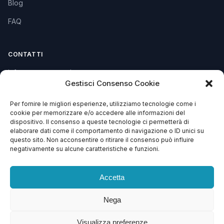
Blog
FAQ
CONTATTI
info@soccorsowp.it
Gestisci Consenso Cookie
+39 0245076840
Per fornire le migliori esperienze, utilizziamo tecnologie come i
PEC: gtechgroup@pec.it
cookie per memorizzare e/o accedere alle informazioni del
dispositivo. Il consenso a queste tecnologie ci permetterà di
Privacy Policy
elaborare dati come il comportamento di navigazione o ID unici su
Cookie Policy
questo sito. Non acconsentire o ritirare il consenso può influire
negativamente su alcune caratteristiche e funzioni.
Termini e Condizioni
Accetta
Nega
© 2013 – 2026 G Tech Group S.R.L.S. Capitale Sociale €
1.500,00
Visualizza preferenze