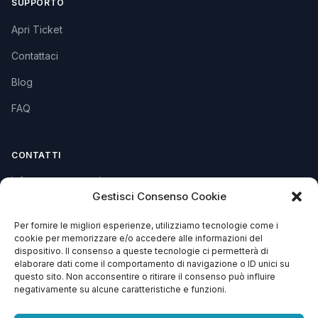
SUPPORTO
Apri Ticket
Contattaci
Blog
FAQ
CONTATTI
info@soccorsowp.it
Gestisci Consenso Cookie
+39 0245076840
Per fornire le migliori esperienze, utilizziamo tecnologie come i
PEC: gtechgroup@pec.it
cookie per memorizzare e/o accedere alle informazioni del
dispositivo. Il consenso a queste tecnologie ci permetterà di
Privacy Policy
elaborare dati come il comportamento di navigazione o ID unici su
Cookie Policy
questo sito. Non acconsentire o ritirare il consenso può influire
negativamente su alcune caratteristiche e funzioni.
Termini e Condizioni