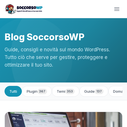
Blog SoccorsoWP
Guide, consigli e novità sul mondo WordPress.
Tutto ciò che serve per gestire, proteggere e
ottimizzare il tuo sito.
Tutti
Plugin
Temi
Guide
Domand
367
353
137