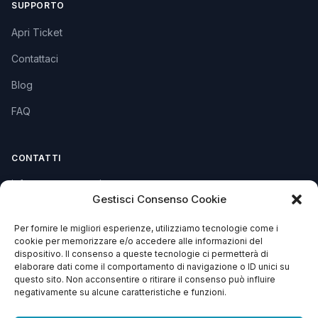
SUPPORTO
Apri Ticket
Contattaci
Blog
FAQ
CONTATTI
info@soccorsowp.it
Gestisci Consenso Cookie
+39 0245076840
Per fornire le migliori esperienze, utilizziamo tecnologie come i
PEC: gtechgroup@pec.it
cookie per memorizzare e/o accedere alle informazioni del
dispositivo. Il consenso a queste tecnologie ci permetterà di
Privacy Policy
elaborare dati come il comportamento di navigazione o ID unici su
Cookie Policy
questo sito. Non acconsentire o ritirare il consenso può influire
negativamente su alcune caratteristiche e funzioni.
Termini e Condizioni