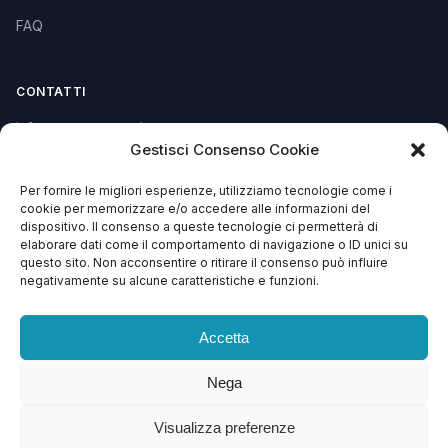
FAQ
CONTATTI
info@soccorsowp.it
Gestisci Consenso Cookie
+39 0245076840
Per fornire le migliori esperienze, utilizziamo tecnologie come i
PEC: gtechgroup@pec.it
cookie per memorizzare e/o accedere alle informazioni del
dispositivo. Il consenso a queste tecnologie ci permetterà di
Privacy Policy
elaborare dati come il comportamento di navigazione o ID unici su
Cookie Policy
questo sito. Non acconsentire o ritirare il consenso può influire
negativamente su alcune caratteristiche e funzioni.
Termini e Condizioni
Accetta
Nega
© 2013 – 2026 G Tech Group S.R.L.S. Capitale Sociale €
1.500,00
Visualizza preferenze
Via di Gagia 22, 38086 Giustino (TN) — P.IVA 02743570224 — REA TN –