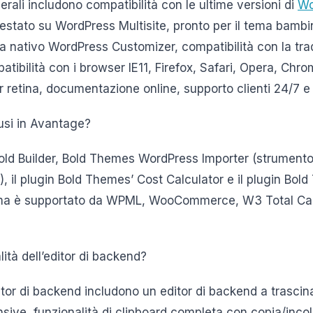
erali includono compatibilità con le ultime versioni di
Wo
testato su WordPress Multisite, pronto per il tema bambi
a nativo WordPress Customizer, compatibilità con la tra
tibilità con i browser IE11, Firefox, Safari, Opera, Chr
r retina, documentazione online, supporto clienti 24/7 e
lusi in Avantage?
 Bold Builder, Bold Themes WordPress Importer (strumento
, il plugin Bold Themes’ Cost Calculator e il plugin Bol
l tema è supportato da WPML, WooCommerce, W3 Total Ca
lità dell’editor di backend?
ditor di backend includono un editor di backend a trascin
nsive, funzionalità di clipboard completa con copia/inco