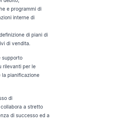
l debito;
che e programmi di
ioni interne di
efinizione di piani di
vi di vendita.
e supporto
 rilevanti per le
 la pianificazione
sso di
 collabora a stretto
ulenza di successo ed a