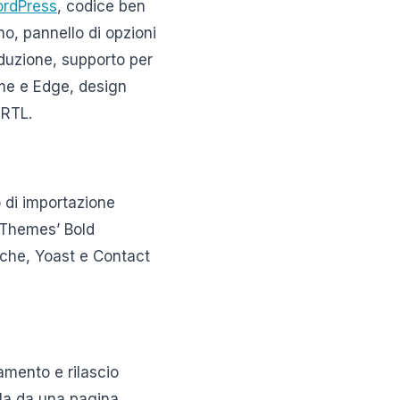
rdPress
, codice ben
no, pannello di opzioni
duzione, supporto per
ome e Edge, design
 RTL.
 di importazione
d Themes’ Bold
che, Yoast e Contact
amento e rilascio
lla da una pagina