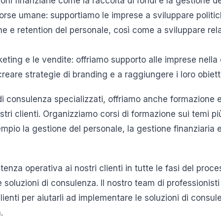
ioni finanziarie come la raccolta di fondi e la gestione de
sorse umane: supportiamo le imprese a sviluppare politi
 e retention del personale, così come a sviluppare relaz
ting e le vendite: offriamo supporto alle imprese nella d
creare strategie di branding e a raggiungere i loro obietti
i di consulenza specializzati, offriamo anche formazione 
stri clienti. Organizziamo corsi di formazione sui temi più
pio la gestione del personale, la gestione finanziaria e
tenza operativa ai nostri clienti in tutte le fasi del proce
soluzioni di consulenza. Il nostro team di professionisti
clienti per aiutarli ad implementare le soluzioni di cons
.