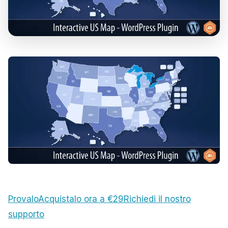
Provalo
Acquistalo ora a €29
Richiedi il nostro
supporto