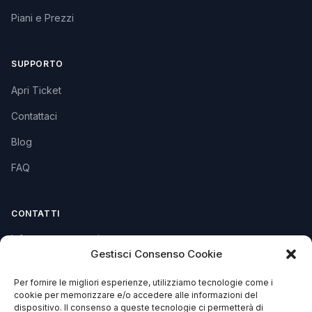
Piani e Prezzi
SUPPORTO
Apri Ticket
Contattaci
Blog
FAQ
CONTATTI
info@soccorsowp.it
Gestisci Consenso Cookie
+39 0245076840
Per fornire le migliori esperienze, utilizziamo tecnologie come i
PEC: gtechgroup@pec.it
cookie per memorizzare e/o accedere alle informazioni del
dispositivo. Il consenso a queste tecnologie ci permetterà di
Privacy Policy