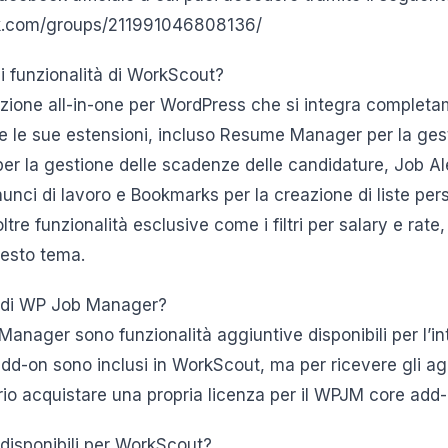
k.com/groups/211991046808136/
li funzionalità di WorkScout?
zione all-in-one per WordPress che si integra comple
e le sue estensioni, incluso Resume Manager per la gest
per la gestione delle scadenze delle candidature, Job Al
nnunci di lavoro e Bookmarks per la creazione di liste per
re funzionalità esclusive come i filtri per salary e rate,
esto tema.
 di WP Job Manager?
anager sono funzionalità aggiuntive disponibili per l’in
 add-on sono inclusi in WorkScout, ma per ricevere gli a
io acquistare una propria licenza per il WPJM core add-
 disponibili per WorkScout?