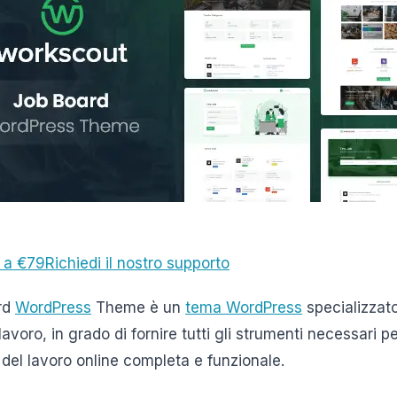
a a €79
Richiedi il nostro supporto
rd
WordPress
Theme è un
tema WordPress
specializzato
lavoro, in grado di fornire tutti gli strumenti necessari p
 del lavoro online completa e funzionale.