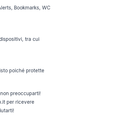
 Alerts, Bookmarks, WC
ispositivi, tra cui
isto poiché protette
 non preoccuparti!
it per ricevere
utarti!