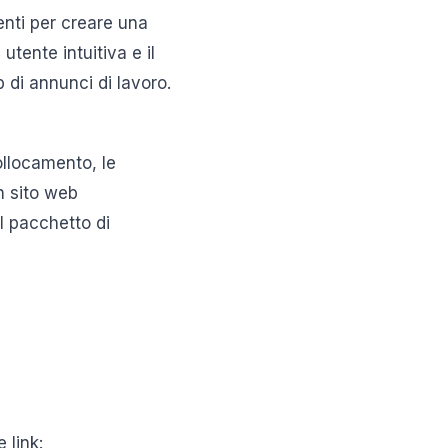
enti per creare una
utente intuitiva e il
 di annunci di lavoro.
ollocamento, le
n sito web
el pacchetto di
 link: