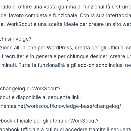
grado di offrire una vasta gamma di funzionalità e strum
 del lavoro completa e funzionale. Con la sua interfaccia 
le, WorkScout è una scelta ideale per creare un sito web
hi si rivolge?
one all-in-one per WordPress, creata per gli uffici di c
 i recruiter e in generale per chiunque desideri creare u
 minuti. Tutte le funzionalità e gli add-on sono inclusi n
l changelog di WorkScout?
out è disponibile al seguente link:
ethemes.net/workscout/knowledge-base/changelog/
book ufficiale per gli utenti di WorkScout?
acebook ufficiale a cui puoi accedere tramite il seguente