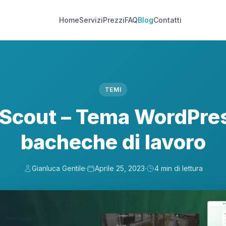
Home
Servizi
Prezzi
FAQ
Blog
Contatti
TEMI
Scout – Tema WordPres
bacheche di lavoro
Gianluca Gentile
·
Aprile 25, 2023
·
4 min di lettura