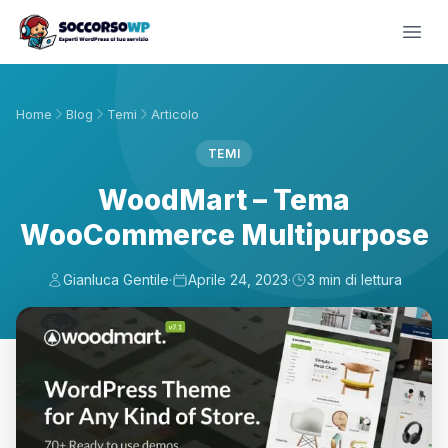
Home
Blog
Temi
Articolo
TEMI
WoodMart – Tema
WooCommerce Multipurpose
Gianluca Gentile
·
Aprile 24, 2023
·
3 min di lettura