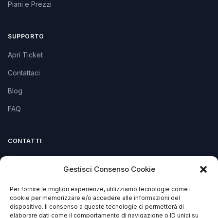
Piani e Prezzi
SUPPORTO
Apri Ticket
Contattaci
Blog
FAQ
CONTATTI
info@soccorsowp.it
Gestisci Consenso Cookie
+39 0245076840
Per fornire le migliori esperienze, utilizziamo tecnologie come i
PEC: gtechgroup@pec.it
cookie per memorizzare e/o accedere alle informazioni del
dispositivo. Il consenso a queste tecnologie ci permetterà di
Privacy Policy
elaborare dati come il comportamento di navigazione o ID unici su