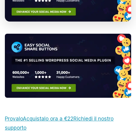
Provalo
Acquistalo ora a €22
Richiedi il nostro
supporto