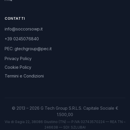
CONTATTI
info@soccorsowp.it
+39 0245076840
PEC: gtechgroup@pec.it
Privacy Policy
Cookie Policy
Termini e Condizioni
© 2013 – 2026 G Tech Group S.R.L.S. Capitale Sociale €
1.500,00
Via di Gagia 22, 38086 Giustino (TN) — P.IVA 02743570224 — REA TN –
246638 — SDI: SZLUBAI