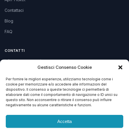
Contattaci
Blog
FAQ
CONTATTI
info@soccorsowp.it
Gestisci Consenso Cookie
+39 0245076840
Per fornire le migliori esperienze, utilizziamo tecnologie come i
PEC: gtechgroup@pec.it
cookie per memorizzare e/o accedere alle informazioni del
dispositivo. Il consenso a queste tecnologie ci permetterà di
Privacy Policy
elaborare dati come il comportamento di navigazione o ID unici su
Cookie Policy
questo sito. Non acconsentire o ritirare il consenso può influire
negativamente su alcune caratteristiche e funzioni.
Termini e Condizioni
Accetta