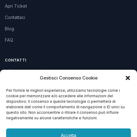
Apri Ticket
Contattaci
Blog
FAQ
CONTATTI
info@soccorsowp.it
Gestisci Consenso Cookie
+39 0245076840
Per fornire le migliori esperienze, utilizziamo tecnologie come i
PEC: gtechgroup@pec.it
cookie per memorizzare e/o accedere alle informazioni del
dispositivo. Il consenso a queste tecnologie ci permetterà di
Privacy Policy
elaborare dati come il comportamento di navigazione o ID unici su
Cookie Policy
questo sito. Non acconsentire o ritirare il consenso può influire
negativamente su alcune caratteristiche e funzioni.
Termini e Condizioni
Accetta