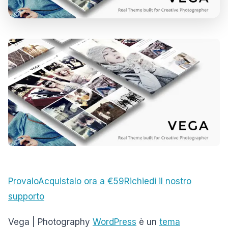
Provalo
Acquistalo ora a €59
Richiedi il nostro
supporto
Vega | Photography
WordPress
è un
tema