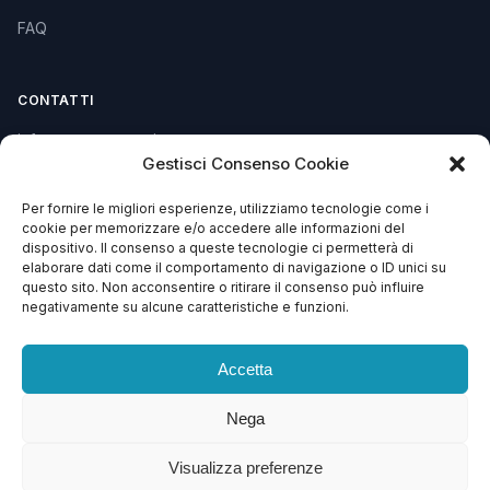
FAQ
CONTATTI
info@soccorsowp.it
Gestisci Consenso Cookie
+39 0245076840
Per fornire le migliori esperienze, utilizziamo tecnologie come i
PEC: gtechgroup@pec.it
cookie per memorizzare e/o accedere alle informazioni del
dispositivo. Il consenso a queste tecnologie ci permetterà di
Privacy Policy
elaborare dati come il comportamento di navigazione o ID unici su
Cookie Policy
questo sito. Non acconsentire o ritirare il consenso può influire
negativamente su alcune caratteristiche e funzioni.
Termini e Condizioni
Accetta
Nega
© 2013 – 2026 G Tech Group S.R.L.S. Capitale Sociale €
1.500,00
Visualizza preferenze
Via di Gagia 22, 38086 Giustino (TN) — P.IVA 02743570224 — REA TN –