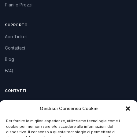
Piani e Prezzi
SUPPORTO
Apri Ticket
Contattaci
Blog
FAQ
CONTATTI
info@soccorsowp.it
Gestisci Consenso Cookie
+39 0245076840
Per fornire le migliori esperienze, utilizziamo tecnologie come i
PEC: gtechgroup@pec.it
cookie per memorizzare e/o accedere alle informazioni del
dispositivo. Il consenso a queste tecnologie ci permetterà di
Privacy Policy