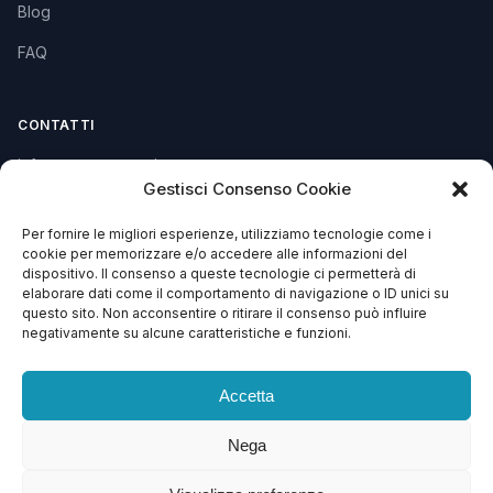
Blog
FAQ
CONTATTI
info@soccorsowp.it
Gestisci Consenso Cookie
+39 0245076840
Per fornire le migliori esperienze, utilizziamo tecnologie come i
PEC: gtechgroup@pec.it
cookie per memorizzare e/o accedere alle informazioni del
dispositivo. Il consenso a queste tecnologie ci permetterà di
Privacy Policy
elaborare dati come il comportamento di navigazione o ID unici su
Cookie Policy
questo sito. Non acconsentire o ritirare il consenso può influire
negativamente su alcune caratteristiche e funzioni.
Termini e Condizioni
Accetta
Nega
© 2013 – 2026 G Tech Group S.R.L.S. Capitale Sociale €
1.500,00