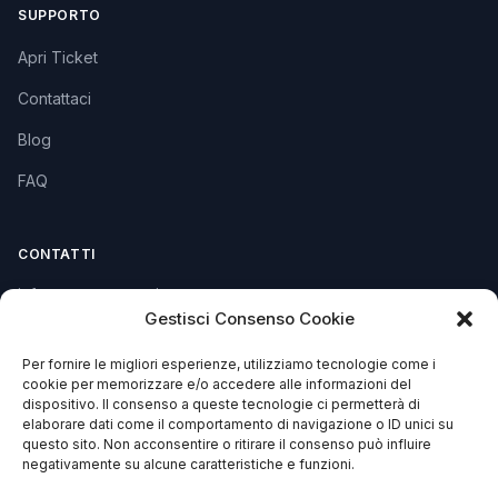
SUPPORTO
Apri Ticket
Contattaci
Blog
FAQ
CONTATTI
info@soccorsowp.it
Gestisci Consenso Cookie
+39 0245076840
Per fornire le migliori esperienze, utilizziamo tecnologie come i
PEC: gtechgroup@pec.it
cookie per memorizzare e/o accedere alle informazioni del
dispositivo. Il consenso a queste tecnologie ci permetterà di
Privacy Policy
elaborare dati come il comportamento di navigazione o ID unici su
Cookie Policy
questo sito. Non acconsentire o ritirare il consenso può influire
negativamente su alcune caratteristiche e funzioni.
Termini e Condizioni