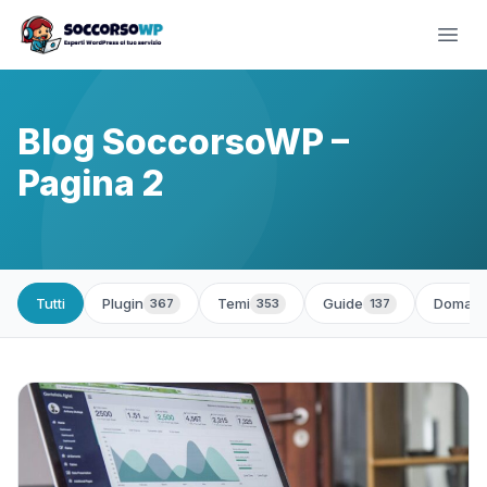
Blog SoccorsoWP –
Pagina 2
Tutti
Plugin
Temi
Guide
Domand
367
353
137