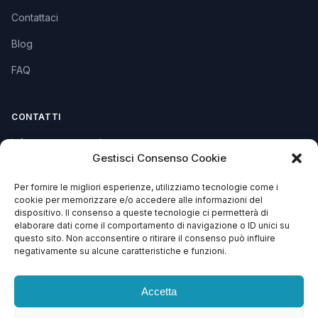
Contattaci
Blog
FAQ
CONTATTI
info@soccorsowp.it
Gestisci Consenso Cookie
+39 0245076840
Per fornire le migliori esperienze, utilizziamo tecnologie come i
PEC: gtechgroup@pec.it
cookie per memorizzare e/o accedere alle informazioni del
dispositivo. Il consenso a queste tecnologie ci permetterà di
Privacy Policy
elaborare dati come il comportamento di navigazione o ID unici su
Cookie Policy
questo sito. Non acconsentire o ritirare il consenso può influire
negativamente su alcune caratteristiche e funzioni.
Termini e Condizioni
Accetta