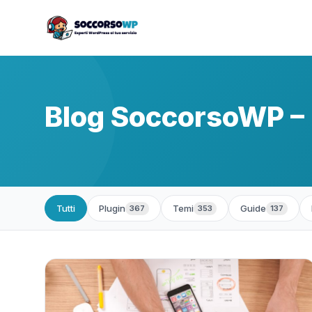
Blog SoccorsoWP – 
Tutti
Plugin
Temi
Guide
367
353
137