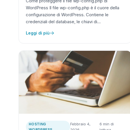
Come proteggere il file wp-config.php di
WordPress Il file wp-config.php è il cuore della
configurazione di WordPress. Contiene le
credenziali del database, le chiavi di…
Leggi di più
Febbraio 4,
6 min di
HOSTING
·
WORDPRESS
2026
lettura