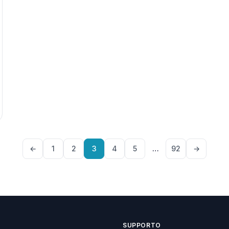
←
1
2
3
4
5
…
92
→
SUPPORTO