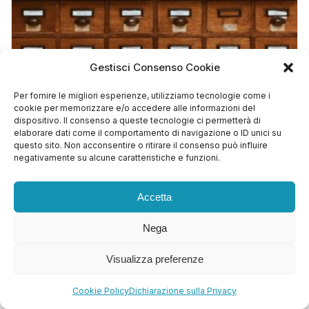
Gestisci Consenso Cookie
Come ottimizzare il database di WordPress per
velocizzare il sito
Per fornire le migliori esperienze, utilizziamo tecnologie come i
Marzo 2, 2026
cookie per memorizzare e/o accedere alle informazioni del
dispositivo. Il consenso a queste tecnologie ci permetterà di
elaborare dati come il comportamento di navigazione o ID unici su
questo sito. Non acconsentire o ritirare il consenso può influire
negativamente su alcune caratteristiche e funzioni.
Accetta
← PRECEDENTE
Errore Caricamento Immagini WordPress:
Nega
Soluzioni Complete
Visualizza preferenze
SUCCESSIVO →
Cookie Policy
Dichiarazione sulla Privacy
Abilitare cache pagina WooCommerce senza