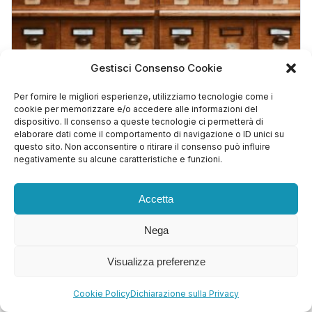
Gestisci Consenso Cookie
Come ottimizzare il database di WordPress per
Per fornire le migliori esperienze, utilizziamo tecnologie come i
velocizzare il sito
cookie per memorizzare e/o accedere alle informazioni del
dispositivo. Il consenso a queste tecnologie ci permetterà di
Marzo 2, 2026
elaborare dati come il comportamento di navigazione o ID unici su
questo sito. Non acconsentire o ritirare il consenso può influire
negativamente su alcune caratteristiche e funzioni.
Accetta
← PRECEDENTE
Nega
Ottimizzare INP Core Web Vitals su WordPress
con…
Visualizza preferenze
Cookie Policy
Dichiarazione sulla Privacy
SUCCESSIVO →