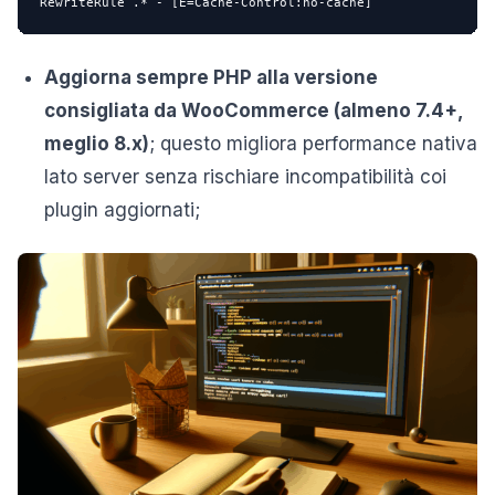
RewriteRule .* - [E=Cache-Control:no-cache]
Aggiorna sempre PHP alla versione
consigliata da WooCommerce (almeno 7.4+,
meglio 8.x)
; questo migliora performance nativa
lato server senza rischiare incompatibilità coi
plugin aggiornati;