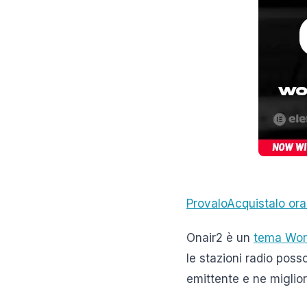
Provalo
Acquistalo or
Onair2 è un
tema Wor
le stazioni radio poss
emittente e ne miglior