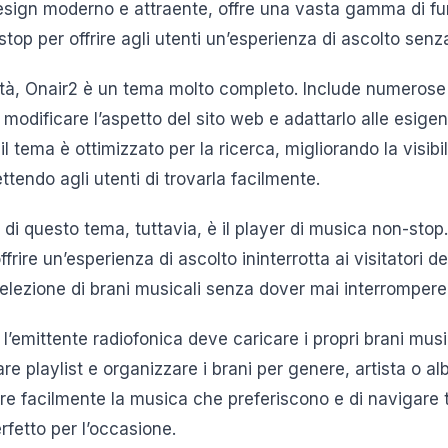
esign moderno e attraente, offre una vasta gamma di fu
top per offrire agli utenti un’esperienza di ascolto senza
lità, Onair2 è un tema molto completo. Include numerose 
modificare l’aspetto del sito web e adattarlo alle esige
, il tema è ottimizzato per la ricerca, migliorando la visibi
ttendo agli utenti di trovarla facilmente.
 di questo tema, tuttavia, è il player di musica non-stop
frire un’esperienza di ascolto ininterrotta ai visitatori d
elezione di brani musicali senza dover mai interrompere 
r, l’emittente radiofonica deve caricare i propri brani music
re playlist e organizzare i brani per genere, artista o 
uare facilmente la musica che preferiscono e di navigare t
rfetto per l’occasione.