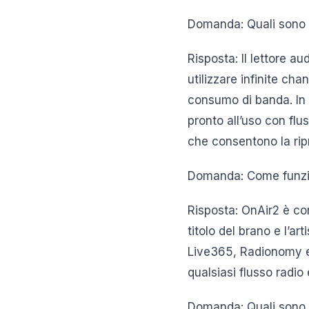
Domanda: Quali sono l
Risposta: Il lettore a
utilizzare infinite ch
consumo di banda. In g
pronto all’uso con flu
che consentono la rip
Domanda: Come funzion
Risposta: OnAir2 è co
titolo del brano e l’a
Live365, Radionomy e mo
qualsiasi flusso radio 
Domanda: Quali sono l