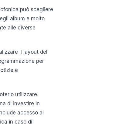
diofonica può scegliere
 degli album e molto
te alle diverse
izzare il layout del
programmazione per
otizie e
erlo utilizzare.
a di investire in
 include accesso al
ica in caso di