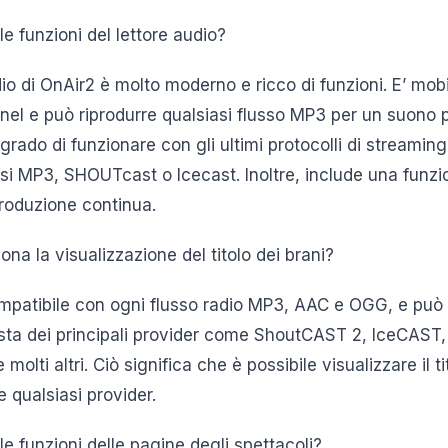
e funzioni del lettore audio?
udio di OnAir2 è molto moderno e ricco di funzioni. E’ mobi
annel e può riprodurre qualsiasi flusso MP3 per un suono
rado di funzionare con gli ultimi protocolli di streaming
ssi MP3, SHOUTcast o Icecast. Inoltre, include una funzio
roduzione continua.
a la visualizzazione del titolo dei brani?
mpatibile con ogni flusso radio MP3, AAC e OGG, e può a
rtista dei principali provider come ShoutCAST 2, IceCAST,
lti altri. Ciò significa che è possibile visualizzare il ti
e qualsiasi provider.
e funzioni delle pagine degli spettacoli?