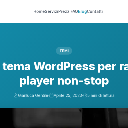
Home
Servizi
Prezzi
FAQ
Blog
Contatti
TEMI
 tema WordPress per r
player non-stop
Gianluca Gentile
·
Aprile 25, 2023
·
5 min di lettura