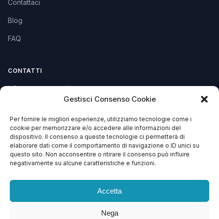
Contattaci
Blog
FAQ
CONTATTI
info@soccorsowp.it
Gestisci Consenso Cookie
+39 0245076840
Per fornire le migliori esperienze, utilizziamo tecnologie come i
PEC: gtechgroup@pec.it
cookie per memorizzare e/o accedere alle informazioni del
dispositivo. Il consenso a queste tecnologie ci permetterà di
Privacy Policy
elaborare dati come il comportamento di navigazione o ID unici su
Cookie Policy
questo sito. Non acconsentire o ritirare il consenso può influire
negativamente su alcune caratteristiche e funzioni.
Termini e Condizioni
Accetta
Nega