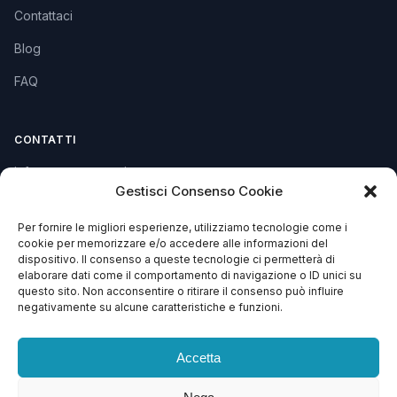
Contattaci
Blog
FAQ
CONTATTI
info@soccorsowp.it
Gestisci Consenso Cookie
+39 0245076840
Per fornire le migliori esperienze, utilizziamo tecnologie come i
PEC: gtechgroup@pec.it
cookie per memorizzare e/o accedere alle informazioni del
dispositivo. Il consenso a queste tecnologie ci permetterà di
Privacy Policy
elaborare dati come il comportamento di navigazione o ID unici su
Cookie Policy
questo sito. Non acconsentire o ritirare il consenso può influire
negativamente su alcune caratteristiche e funzioni.
Termini e Condizioni
Accetta