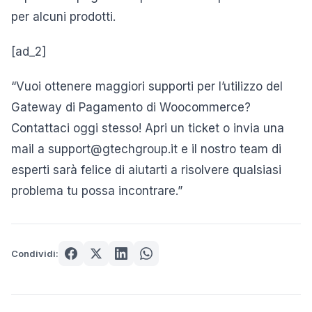
per alcuni prodotti.
[ad_2]
“Vuoi ottenere maggiori supporti per l’utilizzo del
Gateway di Pagamento di Woocommerce?
Contattaci oggi stesso! Apri un ticket o invia una
mail a support@gtechgroup.it e il nostro team di
esperti sarà felice di aiutarti a risolvere qualsiasi
problema tu possa incontrare.”
Condividi: