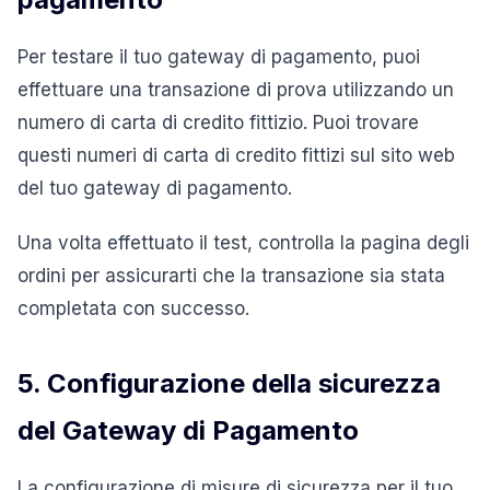
Per testare il tuo gateway di pagamento, puoi
effettuare una transazione di prova utilizzando un
numero di carta di credito fittizio. Puoi trovare
questi numeri di carta di credito fittizi sul sito web
del tuo gateway di pagamento.
Una volta effettuato il test, controlla la pagina degli
ordini per assicurarti che la transazione sia stata
completata con successo.
5. Configurazione della sicurezza
del Gateway di Pagamento
La configurazione di misure di sicurezza per il tuo