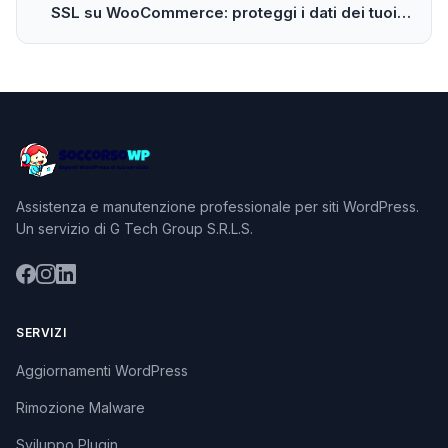
SSL su WooCommerce: proteggi i dati dei tuoi…
Assistenza e manutenzione professionale per siti WordPress.
Un servizio di G Tech Group S.R.L.S.
SERVIZI
Aggiornamenti WordPress
Rimozione Malware
Sviluppo Plugin