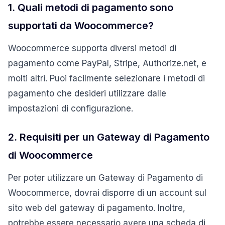
1. Quali metodi di pagamento sono
supportati da Woocommerce?
Woocommerce supporta diversi metodi di
pagamento come PayPal, Stripe, Authorize.net, e
molti altri. Puoi facilmente selezionare i metodi di
pagamento che desideri utilizzare dalle
impostazioni di configurazione.
2. Requisiti per un Gateway di Pagamento
di Woocommerce
Per poter utilizzare un Gateway di Pagamento di
Woocommerce, dovrai disporre di un account sul
sito web del gateway di pagamento. Inoltre,
potrebbe essere necessario avere una scheda di