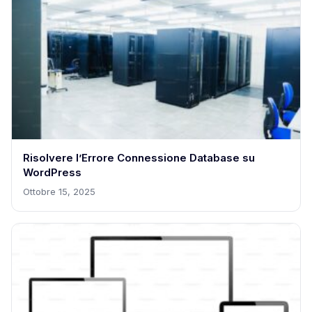
Risolvere l’Errore Connessione Database su
WordPress
Ottobre 15, 2025