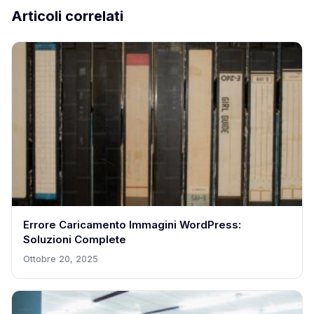
Articoli correlati
Errore Caricamento Immagini WordPress:
Soluzioni Complete
Ottobre 20, 2025