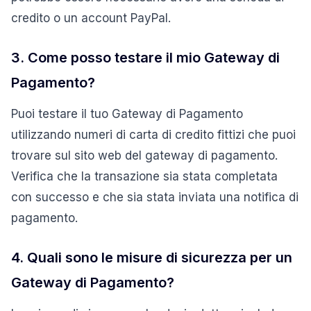
credito o un account PayPal.
3. Come posso testare il mio Gateway di
Pagamento?
Puoi testare il tuo Gateway di Pagamento
utilizzando numeri di carta di credito fittizi che puoi
trovare sul sito web del gateway di pagamento.
Verifica che la transazione sia stata completata
con successo e che sia stata inviata una notifica di
pagamento.
4. Quali sono le misure di sicurezza per un
Gateway di Pagamento?