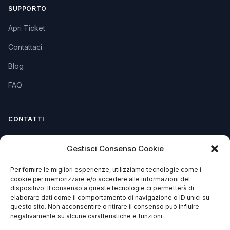
SUPPORTO
Apri Ticket
Contattaci
Blog
FAQ
CONTATTI
info@soccorsowp.it
Gestisci Consenso Cookie
+39 0245076840
Per fornire le migliori esperienze, utilizziamo tecnologie come i
PEC: gtechgroup@pec.it
cookie per memorizzare e/o accedere alle informazioni del
dispositivo. Il consenso a queste tecnologie ci permetterà di
Privacy Policy
elaborare dati come il comportamento di navigazione o ID unici su
Cookie Policy
questo sito. Non acconsentire o ritirare il consenso può influire
negativamente su alcune caratteristiche e funzioni.
Termini e Condizioni