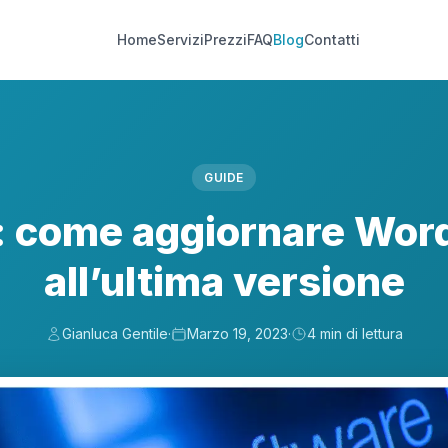
Home
Servizi
Prezzi
FAQ
Blog
Contatti
GUIDE
: come aggiornare Wor
all’ultima versione
Gianluca Gentile
·
Marzo 19, 2023
·
4 min di lettura