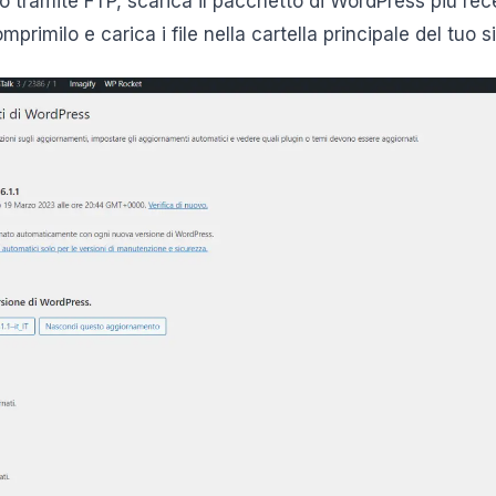
 tramite FTP, scarica il pacchetto di WordPress più recen
primilo e carica i file nella cartella principale del tuo s