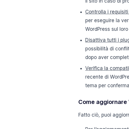
il sito in caso di 
Controlla i requisit
per eseguire la vers
WordPress sul loro
Disattiva tutti i plu
possibilità di confl
dopo aver complet
Verifica la compati
recente di WordPres
tema per confermar
Come aggiornare W
Fatto ciò, puoi aggio