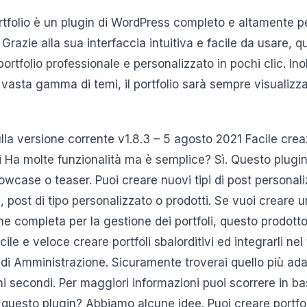
rtfolio è un plugin di WordPress completo e altamente pe
 Grazie alla sua interfaccia intuitiva e facile da usare, 
rtfolio professionale e personalizzato in pochi clic. Inol
 vasta gamma di temi, il portfolio sarà sempre visualiz
la versione corrente v1.8.3 – 5 agosto 2021 Facile creaz
i Ha molte funzionalità ma è semplice? Sì. Questo plugin
owcase o teaser. Puoi creare nuovi tipi di post personalizz
, post di tipo personalizzato o prodotti. Se vuoi creare un
e completa per la gestione dei portfoli, questo prodott
acile e veloce creare portfoli sbalorditivi ed integrarli ne
o di Amministrazione. Sicuramente troverai quello più ada
i secondi. Per maggiori informazioni puoi scorrere in bass
 questo plugin? Abbiamo alcune idee. Puoi creare portfol