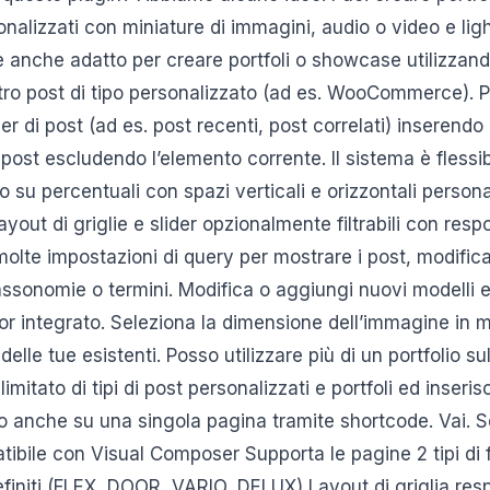
sonalizzati con miniature di immagini, audio o video e lig
n è anche adatto per creare portfoli o showcase utilizzando
ltro post di tipo personalizzato (ad es. WooCommerce). Pu
er di post (ad es. post recenti, post correlati) inserendo
post escludendo l’elemento corrente. Il sistema è flessib
to su percentuali con spazi verticali e orizzontali personal
ayout di griglie e slider opzionalmente filtrabili con resp
olte impostazioni di query per mostrare i post, modificare
 tassonomie o termini. Modifica o aggiungi nuovi modelli e
itor integrato. Seleziona la dimensione dell’immagine in 
delle tue esistenti. Posso utilizzare più di un portfolio sul
mitato di tipi di post personalizzati e portfoli ed inseris
to o anche su una singola pagina tramite shortcode. Vai.
ibile con Visual Composer Supporta le pagine 2 tipi di fi
definiti (FLEX, DOOR, VARIO, DELUX) Layout di griglia res