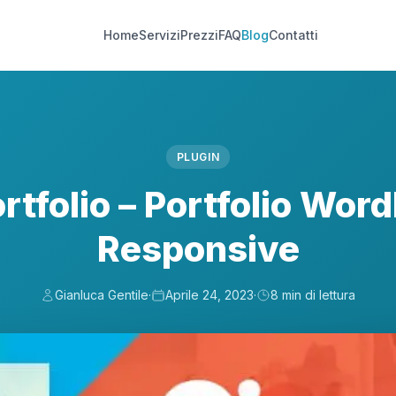
Home
Servizi
Prezzi
FAQ
Blog
Contatti
PLUGIN
rtfolio – Portfolio Wor
Responsive
Gianluca Gentile
·
Aprile 24, 2023
·
8 min di lettura