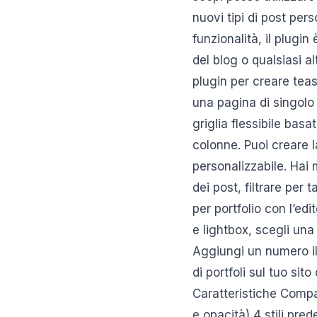
nuovi tipi di post per
funzionalità, il plugi
del blog o qualsiasi a
plugin per creare teas
una pagina di singolo 
griglia flessibile basa
colonne. Puoi creare l
personalizzabile. Hai m
dei post, filtrare per
per portfolio con l’ed
e lightbox, scegli una 
Aggiungi un numero illi
di portfoli sul tuo si
Caratteristiche Compat
e opacità) 4 stili pre