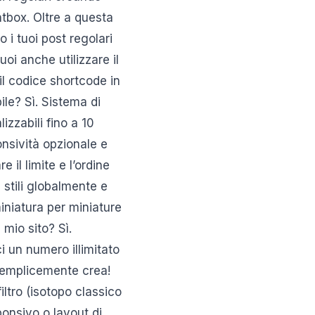
htbox. Oltre a questa
 i tuoi post regolari
oi anche utilizzare il
 il codice shortcode in
ile? Sì. Sistema di
izzabili fino a 10
onsività opzionale e
 il limite e l’ordine
 stili globalmente e
miniatura per miniature
 mio sito? Sì.
ci un numero illimitato
 Semplicemente crea!
ltro (isotopo classico
ponsivo o layout di