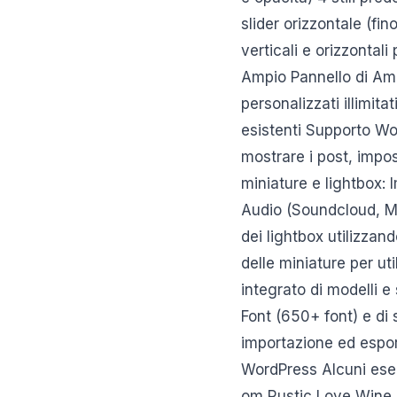
slider orizzontale (fi
verticali e orizzontal
Ampio Pannello di Ammin
personalizzati illimita
esistenti Supporto W
mostrare i post, impost
miniature e lightbox:
Audio (Soundcloud, Mi
dei lightbox utilizzan
delle miniature per uti
integrato di modelli e
Font (650+ font) e di 
importazione ed espor
WordPress Alcuni esem
om Rustic Love Wine 