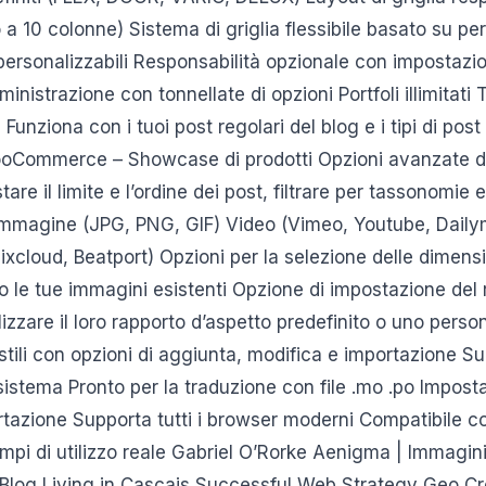
no a 10 colonne) Sistema di griglia flessibile basato su p
i personalizzabili Responsabilità opzionale con impostazi
istrazione con tonnellate di opzioni Portfoli illimitati T
ti Funziona con i tuoi post regolari del blog e i tipi di pos
ooCommerce – Showcase di prodotti Opzioni avanzate di
are il limite e l’ordine dei post, filtrare per tassonomie e 
 Immagine (JPG, PNG, GIF) Video (Vimeo, Youtube, Dail
xcloud, Beatport) Opzioni per la selezione delle dimensi
do le tue immagini esistenti Opzione di impostazione del
lizzare il loro rapporto d’aspetto predefinito o uno perso
 stili con opzioni di aggiunta, modifica e importazione 
sistema Pronto per la traduzione con file .mo .po Impost
tazione Supporta tutti i browser moderni Compatibile con
pi di utilizzo reale Gabriel O’Rorke Aenigma | Immagini
Blog Living in Cascais Successful Web Strategy Geo Cre