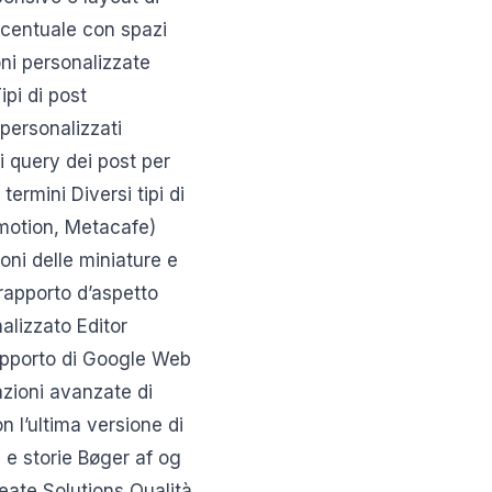
ercentuale con spazi
oni personalizzate
ipi di post
t personalizzati
 query dei post per
termini Diversi tipi di
ymotion, Metacafe)
oni delle miniature e
 rapporto d’aspetto
nalizzato Editor
Supporto di Google Web
azioni avanzate di
 l’ultima versione di
 e storie Bøger af og
ate Solutions Qualità