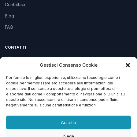
Contattaci
Blog
FAQ
CONTATTI
info@soccorsowp.it
Gestisci Consenso Cookie
+39 0245076840
Per fornire le migliori esperienze, utilizziamo tecnologie come i
PEC: gtechgroup@pec.it
cookie per memorizzare e/o accedere alle informazioni del
dispositivo. Il consenso a queste tecnologie ci permetterà di
Privacy Policy
elaborare dati come il comportamento di navigazione o ID unici su
Cookie Policy
questo sito. Non acconsentire o ritirare il consenso può influire
negativamente su alcune caratteristiche e funzioni.
Termini e Condizioni
Accetta
Nega