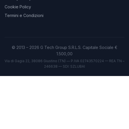
Cookie Policy
Termini e Condizioni
© 2013 – 2026 G Tech Group S.R.L.S. Capitale Sociale €
1.500,00
Via di Gagia 22, 38086 Giustino (TN) — P.IVA 02743570224 — REA TN –
246638 — SDI: SZLUBAI