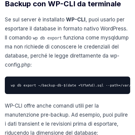
Backup con WP-CLI da terminale
Se sul server è installato
WP-CLI
, puoi usarlo per
esportare il database in formato nativo WordPress.
Il comando
funziona come mysqldump
wp db export
ma non richiede di conoscere le credenziali del
database, perché le legge direttamente da wp-
config.php:
wp db export ~/backup-db-$(date +%Y%m%d).sql --path=/var/w
WP-CLI offre anche comandi utili per la
manutenzione pre-backup. Ad esempio, puoi pulire
i dati transient e le revisioni prima di esportare,
riducendo la dimensione del database: