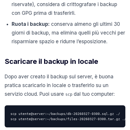
riservate), considera di crittografare i backup
con GPG prima di trasferirli.
Ruota i backup:
conserva almeno gli ultimi 30
giorni di backup, ma elimina quelli più vecchi per
risparmiare spazio e ridurre l’esposizione.
Scaricare il backup in locale
Dopo aver creato il backup sul server, è buona
pratica scaricarlo in locale o trasferirlo su un
servizio cloud. Puoi usare
dal tuo computer:
scp
scp utente@server:~/backups/db-20260327-0300.sql.gz ./

scp utente@server:~/backups/files-20260327-0300.tar.gz ./