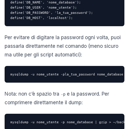
define('DB_NAME', 'nome_database');

define('DB_USER', 'nome_utente');

define('DB_PASSWORD', 'la_tua_password');

define('DB_HOST', 'localhost');
Per evitare di digitare la password ogni volta, puoi
passarla direttamente nel comando (meno sicuro
ma utile per gli script automatici):
mysqldump -u nome_utente -pla_tua_password nome_database >
Nota: non c’è spazio tra
e la password. Per
-p
comprimere direttamente il dump:
mysqldump -u nome_utente -p nome_database | gzip > ~/backu