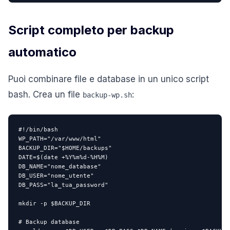
Script completo per backup
automatico
Puoi combinare file e database in un unico script
bash. Crea un file
:
backup-wp.sh
#!/bin/bash

WP_PATH="/var/www/html"

BACKUP_DIR="$HOME/backups"

DATE=$(date +%Y%m%d-%H%M)

DB_NAME="nome_database"

DB_USER="nome_utente"

DB_PASS="la_tua_password"

mkdir -p $BACKUP_DIR

# Backup database
