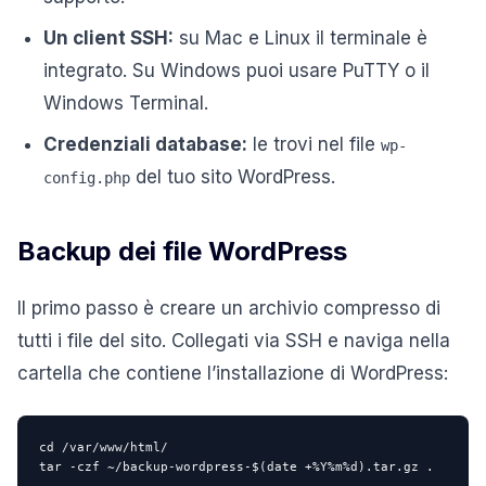
Un client SSH:
su Mac e Linux il terminale è
integrato. Su Windows puoi usare PuTTY o il
Windows Terminal.
Credenziali database:
le trovi nel file
wp-
del tuo sito WordPress.
config.php
Backup dei file WordPress
Il primo passo è creare un archivio compresso di
tutti i file del sito. Collegati via SSH e naviga nella
cartella che contiene l’installazione di WordPress:
cd /var/www/html/

tar -czf ~/backup-wordpress-$(date +%Y%m%d).tar.gz .