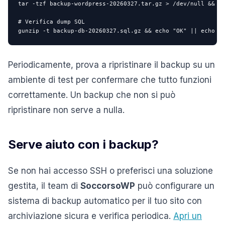
tar -tzf backup-wordpress-20260327.tar.gz > /dev/null && ec
# Verifica dump SQL

gunzip -t backup-db-20260327.sql.gz && echo "OK" || echo "
Periodicamente, prova a ripristinare il backup su un
ambiente di test per confermare che tutto funzioni
correttamente. Un backup che non si può
ripristinare non serve a nulla.
Serve aiuto con i backup?
Se non hai accesso SSH o preferisci una soluzione
gestita, il team di
SoccorsoWP
può configurare un
sistema di backup automatico per il tuo sito con
archiviazione sicura e verifica periodica.
Apri un