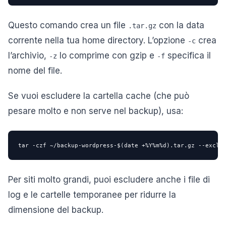
Questo comando crea un file
con la data
.tar.gz
corrente nella tua home directory. L’opzione
crea
-c
l’archivio,
lo comprime con gzip e
specifica il
-z
-f
nome del file.
Se vuoi escludere la cartella cache (che può
pesare molto e non serve nel backup), usa:
tar -czf ~/backup-wordpress-$(date +%Y%m%d).tar.gz --exclu
Per siti molto grandi, puoi escludere anche i file di
log e le cartelle temporanee per ridurre la
dimensione del backup.