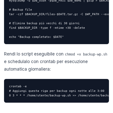
mysqldump -u $DB_USER -p$DB_PASS $DB_NAME | gzip > $BACKUP_
# Backup file

tar -czf $BACKUP_DIR/files-$DATE.tar.gz -C $WP_PATH --exclu
# Elimina backup più vecchi di 30 giorni

find $BACKUP_DIR -type f -mtime +30 -delete

echo "Backup completato: $DATE"
Rendi lo script eseguibile con
chmod +x backup-wp.sh
e schedulalo con crontab per esecuzione
automatica giornaliera:
crontab -e

# Aggiungi questa riga per backup ogni notte alle 3:00

0 3 * * * /home/utente/backup-wp.sh >> /home/utente/backup