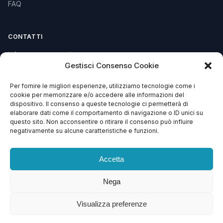
FAQ
CONTATTI
info@soccorsowp.it
Gestisci Consenso Cookie
+39 0245076840
Per fornire le migliori esperienze, utilizziamo tecnologie come i
PEC: gtechgroup@pec.it
cookie per memorizzare e/o accedere alle informazioni del
dispositivo. Il consenso a queste tecnologie ci permetterà di
Privacy Policy
elaborare dati come il comportamento di navigazione o ID unici su
Cookie Policy
questo sito. Non acconsentire o ritirare il consenso può influire
negativamente su alcune caratteristiche e funzioni.
Termini e Condizioni
Accetta
Nega
© 2013 – 2026 G Tech Group S.R.L.S. Capitale Sociale €
1.500,00
Visualizza preferenze
Via di Gagia 22, 38086 Giustino (TN) — P.IVA 02743570224 — REA TN –