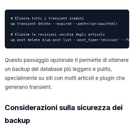
# Elimina tutti i transient scaduti

wp transient delete --expired --path=/var/www/html/

# Elimina le revisioni vecchie degli articoli

wp post delete $(wp post list --post_type='revision' --for
Questo passaggio opzionale ti permette di ottenere
un backup del database più leggero e pulito,
specialmente su siti con molti articoli e plugin che
generano transient.
Considerazioni sulla sicurezza dei
backup