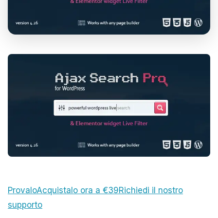
Provalo
Acquistalo ora a €39
Richiedi il nostro
supporto