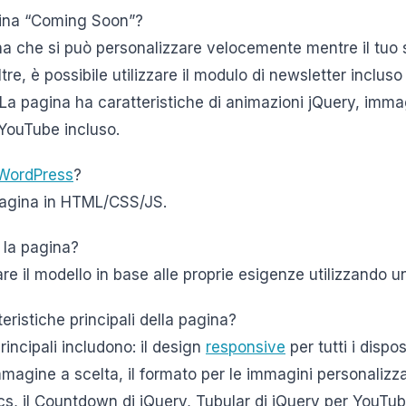
ina “Coming Soon”?
a che si può personalizzare velocemente mentre il tuo s
re, è possibile utilizzare il modulo di newsletter incluso
i. La pagina ha caratteristiche di animazioni jQuery, imm
 YouTube incluso.
WordPress
?
pagina in HTML/CSS/JS.
 la pagina?
are il modello in base alle proprie esigenze utilizzando 
teristiche principali della pagina?
rincipali includono: il design
responsive
per tutti i dispo
mmagine a scelta, il formato per le immagini personalizz
cs, il Countdown di jQuery, Tubular di jQuery per YouTu