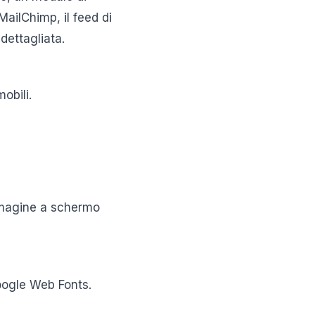
ailChimp, il feed di
dettagliata.
obili.
mmagine a schermo
oogle Web Fonts.