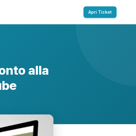
Apri Ticket
onto alla
ube