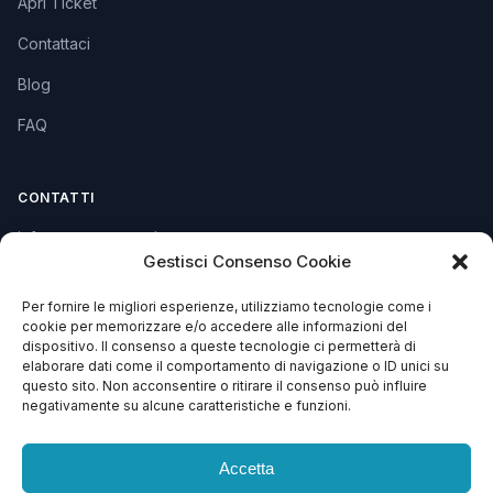
Apri Ticket
Contattaci
Blog
FAQ
CONTATTI
info@soccorsowp.it
Gestisci Consenso Cookie
+39 0245076840
Per fornire le migliori esperienze, utilizziamo tecnologie come i
PEC: gtechgroup@pec.it
cookie per memorizzare e/o accedere alle informazioni del
dispositivo. Il consenso a queste tecnologie ci permetterà di
Privacy Policy
elaborare dati come il comportamento di navigazione o ID unici su
Cookie Policy
questo sito. Non acconsentire o ritirare il consenso può influire
negativamente su alcune caratteristiche e funzioni.
Termini e Condizioni
Accetta