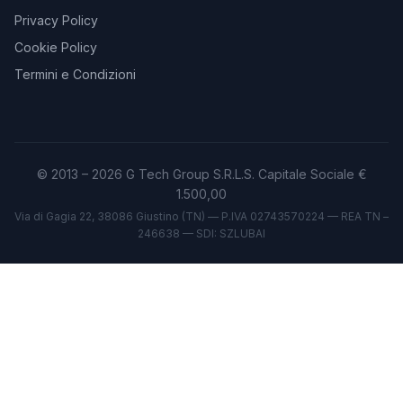
Privacy Policy
Cookie Policy
Termini e Condizioni
© 2013 – 2026 G Tech Group S.R.L.S. Capitale Sociale €
1.500,00
Via di Gagia 22, 38086 Giustino (TN) — P.IVA 02743570224 — REA TN –
246638 — SDI: SZLUBAI