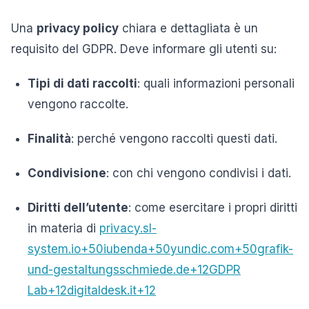
Una
privacy policy
chiara e dettagliata è un
requisito del GDPR.
Deve informare gli utenti su:
Tipi di dati raccolti
:
quali informazioni personali
vengono raccolte.
Finalità
:
perché vengono raccolti questi dati.
Condivisione
:
con chi vengono condivisi i dati.
Diritti dell’utente
:
come esercitare i propri diritti
in materia di
privacy.
sl-
system.io
+50
iubenda
+50
yundic.com
+50
grafik-
und-gestaltungsschmiede.de
+12
GDPR
Lab
+12
digitaldesk.it
+12