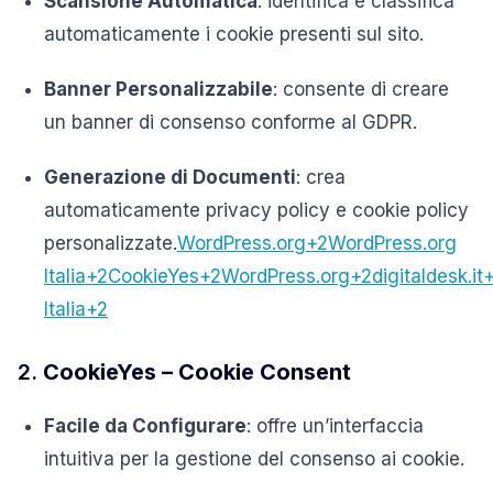
Scansione Automatica
:
identifica e classifica
automaticamente i cookie presenti sul sito.
Banner Personalizzabile
:
consente di creare
un banner di consenso conforme al GDPR.
Generazione di Documenti
:
crea
automaticamente privacy policy e cookie policy
personalizzate.
WordPress.org
+2
WordPress.org
Italia
+2
CookieYes
+2
WordPress.org
+2
digitaldesk.it
Italia
+2
2.
CookieYes – Cookie Consent
Facile da Configurare
:
offre un’interfaccia
intuitiva per la gestione del consenso ai cookie.