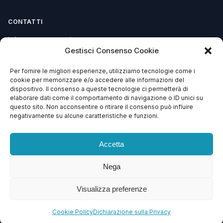
CONTATTI
info@soccorsowp.it
Gestisci Consenso Cookie
+39 0245076840
Per fornire le migliori esperienze, utilizziamo tecnologie come i
PEC: gtechgroup@pec.it
cookie per memorizzare e/o accedere alle informazioni del
dispositivo. Il consenso a queste tecnologie ci permetterà di
Privacy Policy
elaborare dati come il comportamento di navigazione o ID unici su
Cookie Policy
questo sito. Non acconsentire o ritirare il consenso può influire
negativamente su alcune caratteristiche e funzioni.
Termini e Condizioni
Accetta
Nega
© 2013 – 2026 G Tech Group S.R.L.S. Capitale Sociale €
1.500,00
Visualizza preferenze
Via di Gagia 22, 38086 Giustino (TN) — P.IVA 02743570224 — REA TN –
246638 — SDI: SZLUBAI
Cookie Policy
Dichiarazione sulla Privacy