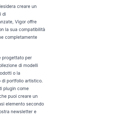
desidera creare un
 di
anzate, Vigor offre
on la sua compatibilità
ine completamente
è progettato per
ollezione di modelli
odotti o la
di portfolio artistico.
ti plugin come
che puoi creare un
siasi elemento secondo
nostra newsletter e