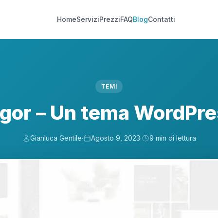
Home
Servizi
Prezzi
FAQ
Blog
Contatti
TEMI
gor – Un tema WordPr
Gianluca Gentile
·
Agosto 9, 2023
·
9 min di lettura