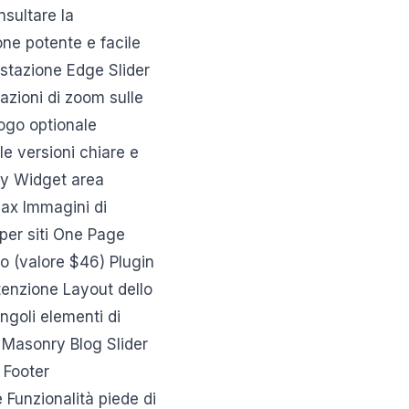
nsultare la
one potente e facile
testazione Edge Slider
azioni di zoom sulle
ogo optionale
le versioni chiare e
cky Widget area
jax Immagini di
per siti One Page
o (valore $46) Plugin
tenzione Layout dello
ingoli elementi di
a Masonry Blog Slider
e Footer
 Funzionalità piede di