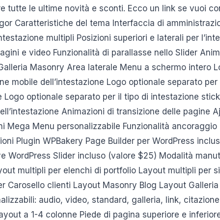
re tutte le ultime novità e sconti. Ecco un link se vuoi co
or Caratteristiche del tema Interfaccia di amministrazi
testazione multipli Posizioni superiori e laterali per l’in
ini e video Funzionalità di parallasse nello Slider Anim
 Galleria Masonry Area laterale Menu a schermo intero L
ne mobile dell’intestazione Logo optionale separato per 
e Logo optionale separato per il tipo di intestazione sti
dell’intestazione Animazioni di transizione delle pagine A
oni Mega Menu personalizzabile Funzionalità ancoraggio 
zioni Plugin WPBakery Page Builder per WordPress inclus
e WordPress Slider incluso (valore $25) Modalità manu
out multipli per elenchi di portfolio Layout multipli per s
ider Carosello clienti Layout Masonry Blog Layout Galleri
lizzabili: audio, video, standard, galleria, link, citazion
ayout a 1-4 colonne Piede di pagina superiore e inferiore