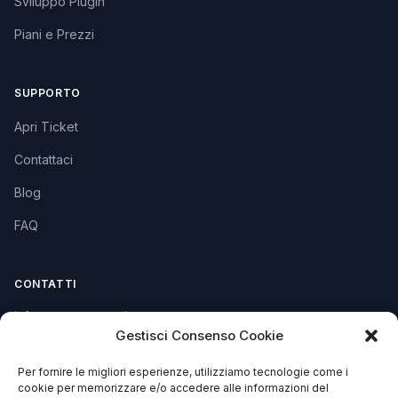
Sviluppo Plugin
Piani e Prezzi
SUPPORTO
Apri Ticket
Contattaci
Blog
FAQ
CONTATTI
info@soccorsowp.it
Gestisci Consenso Cookie
+39 0245076840
Per fornire le migliori esperienze, utilizziamo tecnologie come i
PEC: gtechgroup@pec.it
cookie per memorizzare e/o accedere alle informazioni del