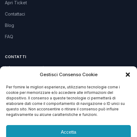
Apri Ticket
Contattaci
Blog
FAQ
CONTATTI
info@soccorsowp.it
Gestisci Consenso Cookie
+39 0245076840
Per fornire le migliori esperienze, utilizziamo tecnologie come i
PEC: gtechgroup@pec.it
cookie per memorizzare e/o accedere alle informazioni del
dispositivo. Il consenso a queste tecnologie ci permetterà di
Privacy Policy
elaborare dati come il comportamento di navigazione o ID unici su
Cookie Policy
questo sito. Non acconsentire o ritirare il consenso può influire
negativamente su alcune caratteristiche e funzioni.
Termini e Condizioni
Accetta