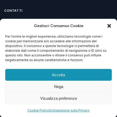
CONTATTI
info@soccorsowp.it
Gestisci Consenso Cookie
+39 0245076840
Per fornire le migliori esperienze, utilizziamo tecnologie come i
PEC: gtechgroup@pec.it
cookie per memorizzare e/o accedere alle informazioni del
dispositivo. Il consenso a queste tecnologie ci permetterà di
Privacy Policy
elaborare dati come il comportamento di navigazione o ID unici su
Cookie Policy
questo sito. Non acconsentire o ritirare il consenso può influire
negativamente su alcune caratteristiche e funzioni.
Termini e Condizioni
Accetta
Nega
© 2013 – 2026 G Tech Group S.R.L.S. Capitale Sociale €
1.500,00
Visualizza preferenze
Via di Gagia 22, 38086 Giustino (TN) — P.IVA 02743570224 — REA TN –
246638 — SDI: SZLUBAI
Cookie Policy
Dichiarazione sulla Privacy