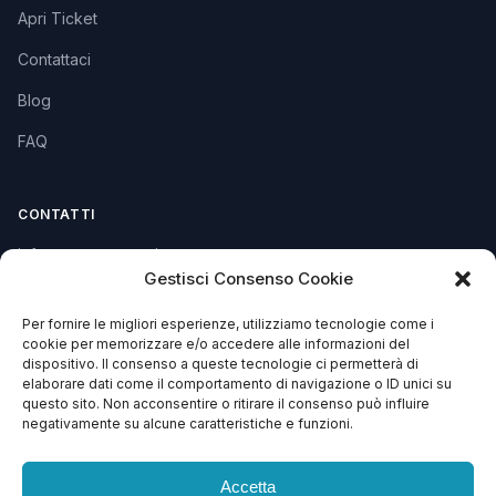
Apri Ticket
Contattaci
Blog
FAQ
CONTATTI
info@soccorsowp.it
Gestisci Consenso Cookie
+39 0245076840
Per fornire le migliori esperienze, utilizziamo tecnologie come i
PEC: gtechgroup@pec.it
cookie per memorizzare e/o accedere alle informazioni del
dispositivo. Il consenso a queste tecnologie ci permetterà di
Privacy Policy
elaborare dati come il comportamento di navigazione o ID unici su
Cookie Policy
questo sito. Non acconsentire o ritirare il consenso può influire
negativamente su alcune caratteristiche e funzioni.
Termini e Condizioni
Accetta