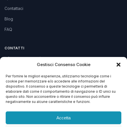
Contattaci
Blog
FAQ
CONTATTI
info@soccorsowp.it
Gestisci Consenso Cookie
+39 0245076840
Per fornire le migliori esperienze, utilizziamo tecnologie come i
PEC: gtechgroup@pec.it
cookie per memorizzare e/o accedere alle informazioni del
dispositivo. Il consenso a queste tecnologie ci permetterà di
Privacy Policy
elaborare dati come il comportamento di navigazione o ID unici su
Cookie Policy
questo sito. Non acconsentire o ritirare il consenso può influire
negativamente su alcune caratteristiche e funzioni.
Termini e Condizioni
Accetta