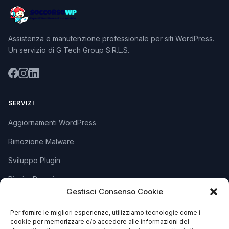
Assistenza e manutenzione professionale per siti WordPress.
Un servizio di G Tech Group S.R.L.S.
SERVIZI
Aggiornamenti WordPress
Rimozione Malware
Sviluppo Plugin
Piani e Prezzi
Gestisci Consenso Cookie
Per fornire le migliori esperienze, utilizziamo tecnologie come i
SUPPORTO
cookie per memorizzare e/o accedere alle informazioni del