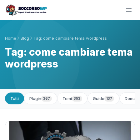
Home
Blog
Tag: come cambiare tema wordpress
Tag: come cambiare tema
wordpress
Tutti
Plugin
Temi
Guide
Domand
367
353
137