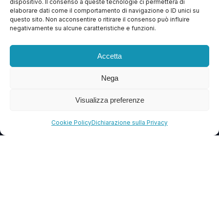
dispositivo. Il consenso a queste tecnologie ci permetterà di
Apri Ticket
elaborare dati come il comportamento di navigazione o ID unici su
questo sito. Non acconsentire o ritirare il consenso può influire
Contattaci
negativamente su alcune caratteristiche e funzioni.
Blog
Accetta
FAQ
Nega
CONTATTI
Visualizza preferenze
info@soccorsowp.it
Cookie Policy
Dichiarazione sulla Privacy
+39 0245076840
PEC: gtechgroup@pec.it
Privacy Policy
Cookie Policy
Termini e Condizioni