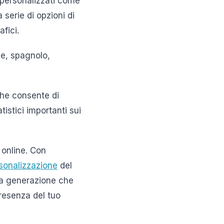
 personalizzati come
a serie di opzioni di
fici.
se, spagnolo,
che consente di
atistici importanti sui
 online. Con
sonalizzazione
del
tima generazione che
presenza del tuo