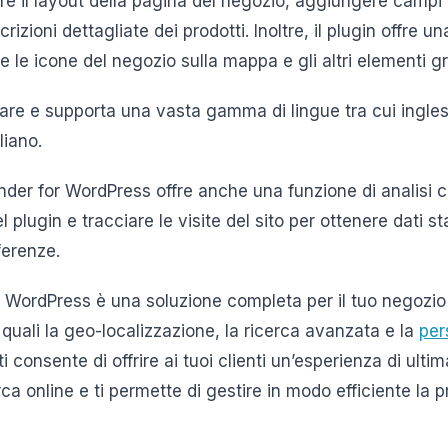
are il layout della pagina del negozio, aggiungere campi
izioni dettagliate dei prodotti. Inoltre, il plugin offre un
e le icone del negozio sulla mappa e gli altri elementi gra
usare e supporta una vasta gamma di lingue tra cui ingle
liano.
inder for WordPress offre anche una funzione di analisi 
el plugin e tracciare le visite del sito per ottenere dati st
eferenze.
r WordPress è una soluzione completa per il tuo negozio
quali la geo-localizzazione, la ricerca avanzata e la
per
ti consente di offrire ai tuoi clienti un’esperienza di ul
erca online e ti permette di gestire in modo efficiente la 