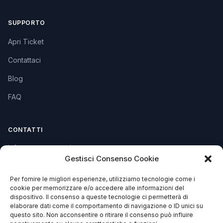
SUPPORTO
Apri Ticket
Contattaci
Blog
FAQ
CONTATTI
info@soccorsowp.it
Gestisci Consenso Cookie
+39 0245076840
Per fornire le migliori esperienze, utilizziamo tecnologie come i
PEC: gtechgroup@pec.it
cookie per memorizzare e/o accedere alle informazioni del
dispositivo. Il consenso a queste tecnologie ci permetterà di
Privacy Policy
elaborare dati come il comportamento di navigazione o ID unici su
Cookie Policy
questo sito. Non acconsentire o ritirare il consenso può influire