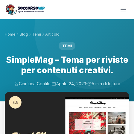
Home
Blog
Temi
Articolo
TEMI
SimpleMag – Tema per riviste
per contenuti creativi.
Gianluca Gentile
·
Aprile 24, 2023
·
5 min di lettura