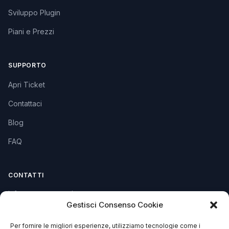
Sviluppo Plugin
Piani e Prezzi
SUPPORTO
Apri Ticket
Contattaci
Blog
FAQ
CONTATTI
info@soccorsowp.it
Gestisci Consenso Cookie
+39 0245076840
Per fornire le migliori esperienze, utilizziamo tecnologie come i
PEC: gtechgroup@pec.it