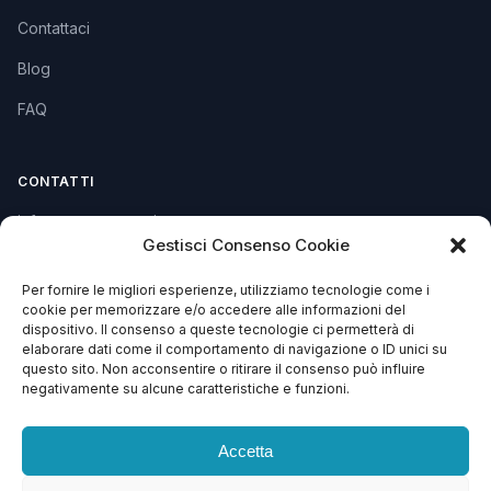
Contattaci
Blog
FAQ
CONTATTI
info@soccorsowp.it
Gestisci Consenso Cookie
+39 0245076840
Per fornire le migliori esperienze, utilizziamo tecnologie come i
PEC: gtechgroup@pec.it
cookie per memorizzare e/o accedere alle informazioni del
dispositivo. Il consenso a queste tecnologie ci permetterà di
Privacy Policy
elaborare dati come il comportamento di navigazione o ID unici su
Cookie Policy
questo sito. Non acconsentire o ritirare il consenso può influire
negativamente su alcune caratteristiche e funzioni.
Termini e Condizioni
Accetta