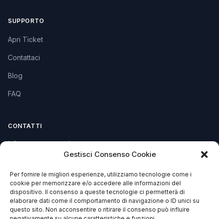
SUPPORTO
Apri Ticket
Contattaci
Blog
FAQ
CONTATTI
info@soccorsowp.it
Gestisci Consenso Cookie
+39 0245076840
Per fornire le migliori esperienze, utilizziamo tecnologie come i
PEC: gtechgroup@pec.it
cookie per memorizzare e/o accedere alle informazioni del
dispositivo. Il consenso a queste tecnologie ci permetterà di
Privacy Policy
elaborare dati come il comportamento di navigazione o ID unici su
Cookie Policy
questo sito. Non acconsentire o ritirare il consenso può influire
negativamente su alcune caratteristiche e funzioni.